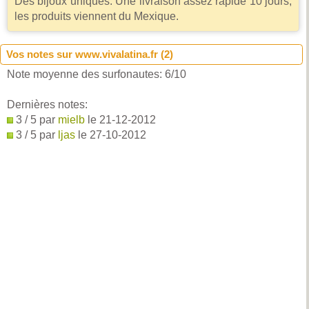
Des bijoux uniques. Une livraison assez rapide 10 jours,
les produits viennent du Mexique.
Vos notes sur www.vivalatina.fr (
2
)
Note moyenne des surfonautes:
6
/
10
Dernières notes:
3 / 5 par
mielb
le 21-12-2012
3 / 5 par
ljas
le 27-10-2012