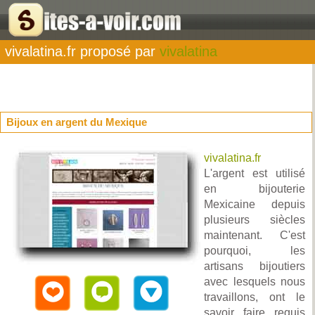
vivalatina.fr proposé par
vivalatina
Bijoux en argent du Mexique
vivalatina.fr
L'argent est utilisé
en bijouterie
Mexicaine depuis
plusieurs siècles
maintenant. C'est
pourquoi, les
artisans bijoutiers
avec lesquels nous
travaillons, ont le
savoir faire requis