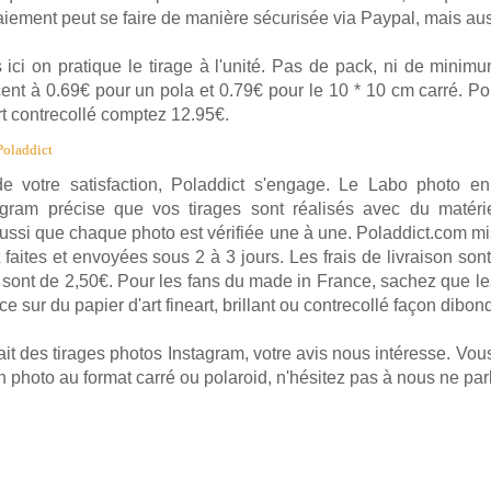
paiement peut se faire de manière sécurisée via Paypal, mais au
ifs ici on pratique le tirage à l'unité. Pas de pack, ni de min
nt à 0.69€ pour un pola et 0.79€ pour le 10 * 10 cm carré. P
rt contrecollé comptez 12.95€.
Poladdict
de votre satisfaction, Poladdict s'engage. Le Labo photo en
agram précise que vos tirages sont réalisés avec du matéri
aussi que chaque photo est vérifiée une à une. Poladdict.com mis
faites et envoyées sous 2 à 3 jours. Les frais de livraison sont 
s sont de 2,50€. Pour les fans du made in France, sachez que les
e sur du papier d'art fineart, brillant ou contrecollé façon dibon
it des tirages photos Instagram, votre avis nous intéresse. Vou
n photo au format carré ou polaroid, n'hésitez pas à nous ne parl