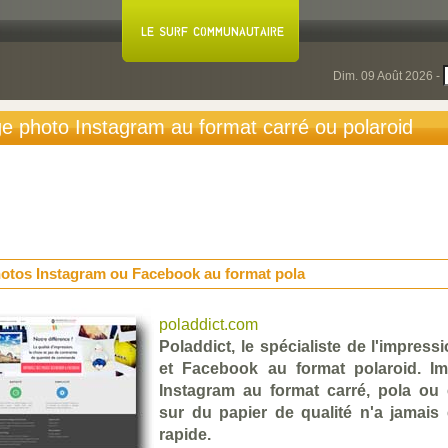
Dim. 09 Août 2026 -
age photo Instagram au format carré ou polaroid
otos Instagram ou Facebook au format pola
poladdict.com
Poladdict, le spécialiste de l'impres
et Facebook au format polaroid. I
Instagram au format carré, pola ou
sur du papier de qualité n'a jamais 
rapide.