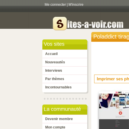
Me connecter
|
M'inscrire
Poladdict tir
Vos sites
Accueil
Nouveautés
Interviews
Imprimer ses ph
Par thèmes
Incontournables
La communauté
Devenir membre
Mon compte