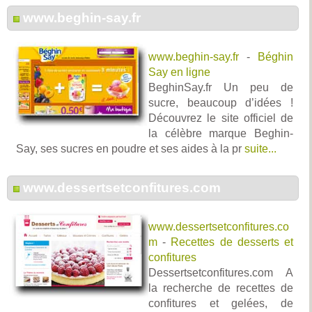
www.beghin-say.fr
www.beghin-say.fr
-
Béghin
Say en ligne
BeghinSay.fr Un peu de
sucre, beaucoup d’idées !
Découvrez le site officiel de
la célèbre marque Beghin-
Say, ses sucres en poudre et ses aides à la pr
suite...
www.dessertsetconfitures.com
www.dessertsetconfitures.co
m
-
Recettes de desserts et
confitures
Dessertsetconfitures.com A
la recherche de recettes de
confitures et gelées, de