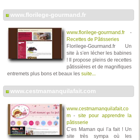
www.florilege-gourmand.fr
www.florilege-gourmand.fr
-
Recettes de Pâtisseries
Florilege-Gourmand.fr Un
site à s'en lécher les babines
! Il propose pleins de recettes
pâtissières et de magnifiques
entremets plus bons et beaux les
suite...
www.cestmamanquilafait.com
www.cestmamanquilafait.co
m
-
site pour apprendre la
pâtisserie
C'es Maman qui l'a fait ! Un
site très sympa où les