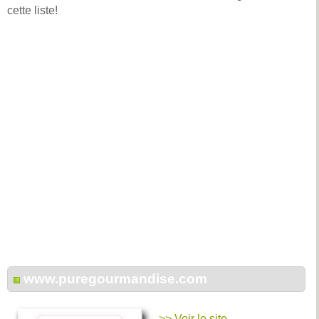
cette liste!
www.puregourmandise.com
>> Voir le site...