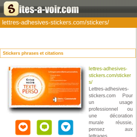
lettres-adhesives-stickers.com/stickers/
Stickers phrases et citations
lettres-adhesives-
stickers.com/sticker
s/
Lettres-adhesives-
stickers.com Pour
un usage
professionnel ou
une décoration
murale réussie,
pensez aux
lettrages