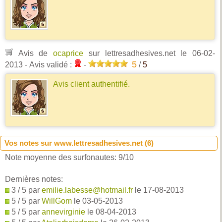
Avis de
ocaprice
sur lettresadhesives.net
le 06-02-
5
2013
- Avis validé :
-
/
5
Avis client authentifié.
Vos notes sur www.lettresadhesives.net (
6
)
Note moyenne des surfonautes:
9
/
10
Dernières notes:
3 / 5 par
emilie.labesse@hotmail.fr
le 17-08-2013
5 / 5 par
WillGom
le 03-05-2013
5 / 5 par
annevirginie
le 08-04-2013