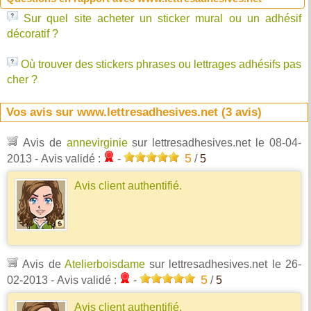
Sur quel site acheter un sticker mural ou un adhésif
décoratif ?
Où trouver des stickers phrases ou lettrages adhésifs pas
cher ?
Vos avis sur www.lettresadhesives.net (
3
avis)
Avis de
annevirginie
sur lettresadhesives.net
le 08-04-
5
2013
- Avis validé :
-
/
5
Avis client authentifié.
Avis de
Atelierboisdame
sur lettresadhesives.net
le 26-
5
02-2013
- Avis validé :
-
/
5
Avis client authentifié.