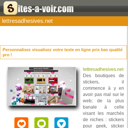
lettresadhesives.net
Personnalisez visualisez votre texte en ligne prix bas qualité
pro !
lettresadhesives.net
Des boutiques de
stickers, il
commence à y en
avoir pas mal sur le
web; de la plus
banale à celle
visant les marchés
de niches : stickers
pour geek, sticker