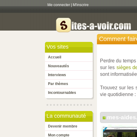
Me connecter
|
M'inscrire
Comment faire
Vos sites
Accueil
Perdre du temps 
Nouveautés
sur les
sièges de
sont informatisée
Interviews
Par thèmes
Trouvez sur les 
Incontournables
vie quotidienne :
La communauté
mes-aides.
Devenir membre
Mon compte