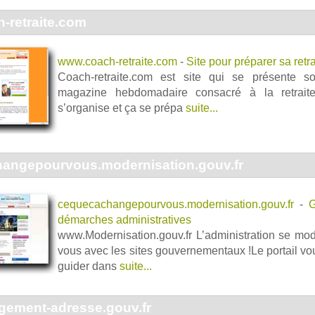
-retraite.com
www.coach-retraite.com
-
Site pour préparer sa retra
Coach-retraite.com est site qui se présente s
magazine hebdomadaire consacré à la retraite
s’organise et ça se prépa
suite...
angepourvous.modernisation.gouv.fr
cequecachangepourvous.modernisation.gouv.fr
-
G
démarches administratives
www.Modernisation.gouv.fr L’administration se mode
vous avec les sites gouvernementaux !Le portail v
guider dans
suite...
ement-adresse.gouv.fr