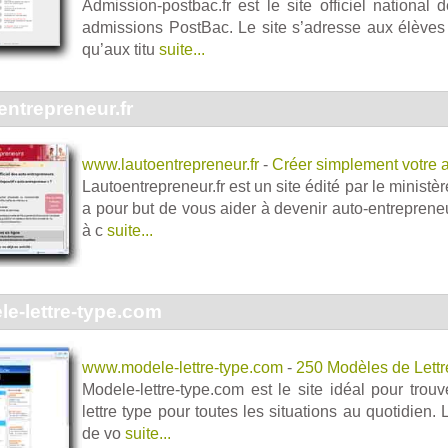
Admission-postbac.fr est le site officiel national 
admissions PostBac. Le site s’adresse aux élèves
qu’aux titu
suite...
ntrepreneur.fr
www.lautoentrepreneur.fr
-
Créer simplement votre a
Lautoentrepreneur.fr est un site édité par le ministè
a pour but de vous aider à devenir auto-entrepreneu
à c
suite...
e-lettre-type.com
www.modele-lettre-type.com
-
250 Modèles de Lettr
Modele-lettre-type.com est le site idéal pour tro
lettre type pour toutes les situations au quotidien. L
de vo
suite...