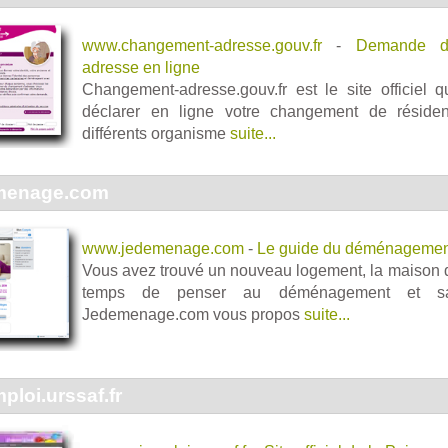
www.changement-adresse.gouv.fr
-
Demande d
adresse en ligne
Changement-adresse.gouv.fr est le site officiel 
déclarer en ligne votre changement de résiden
différents organisme
suite...
menage.com
www.jedemenage.com
-
Le guide du déménagemen
Vous avez trouvé un nouveau logement, la maison de
temps de penser au déménagement et san
Jedemenage.com vous propos
suite...
loi.urssaf.fr