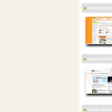
www.coach
cequecach
www.chang