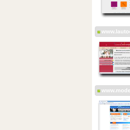
www.lautoe
www.model