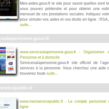
Mes-aides.gouv.fr le site pour savoir quelles sont 
vous pouvez prétendre et pour obtenir une est
mensuel de ces prestations sociales. Indiquez votre
pour simuler vos aides et vos droits en ligne : R
suite...
cealapersonne.gouv.fr
www.servicealapersonne.gouv.fr
-
Organismes 
Personne et à domicile
Servicesalapersonne.gouv.fr site officiel de l’a
services à la personne. Vous cherchez une aide o
trouverez toute
suite...
rvicepublic.fr
www.monservicepublic.fr
-
Le compte personnel
ligne