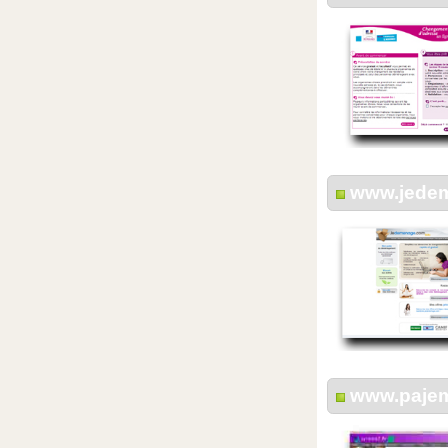
www.jede
www.pajemp