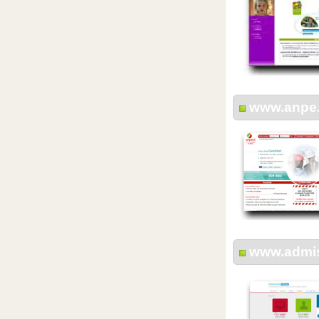
www.anpe.
www.admis