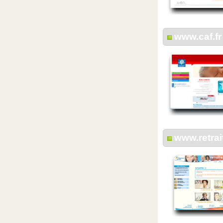
www.caf.fr
www.retrai