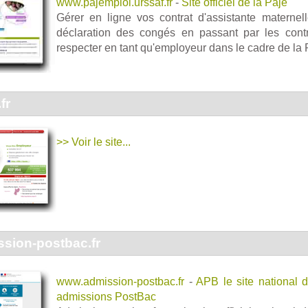
www.pajemploi.urssaf.fr
-
Site officiel de la Paje
Gérer en ligne vos contrat d'assistante maternel
déclaration des congés en passant par les contr
respecter en tant qu'employeur dans le cadre de la
fr
>> Voir le site...
sion-postbac.fr
www.admission-postbac.fr
-
APB le site national 
admissions PostBac