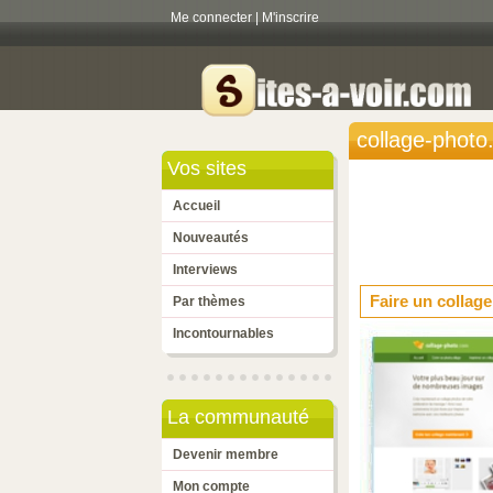
Me connecter
|
M'inscrire
collage-phot
Vos sites
Accueil
Nouveautés
Interviews
Faire un collage
Par thèmes
Incontournables
La communauté
Devenir membre
Mon compte