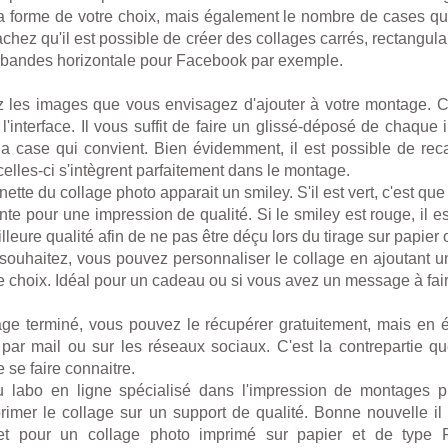
r la forme de votre choix, mais également le nombre de cases 
chez qu'il est possible de créer des collages carrés, rectangul
 bandes horizontale pour Facebook par exemple.
z les images que vous envisagez d'ajouter à votre montage. C
 l'interface. Il vous suffit de faire un glissé-déposé de chaque 
la case qui convient. Bien évidemment, il est possible de reca
elles-ci s'intègrent parfaitement dans le montage.
tte du collage photo apparait un smiley. S'il est vert, c'est que 
nte pour une impression de qualité. Si le smiley est rouge, il es
leure qualité afin de ne pas être déçu lors du tirage sur papier o
 souhaitez, vous pouvez personnaliser le collage en ajoutant un
re choix. Idéal pour un cadeau ou si vous avez un message à fai
age terminé, vous pouvez le récupérer gratuitement, mais en
i par mail ou sur les réseaux sociaux. C'est la contrepartie
 se faire connaitre.
du labo en ligne spécialisé dans l'impression de montages p
rimer le collage sur un support de qualité. Bonne nouvelle il
et pour un collage photo imprimé sur papier et de type Fo