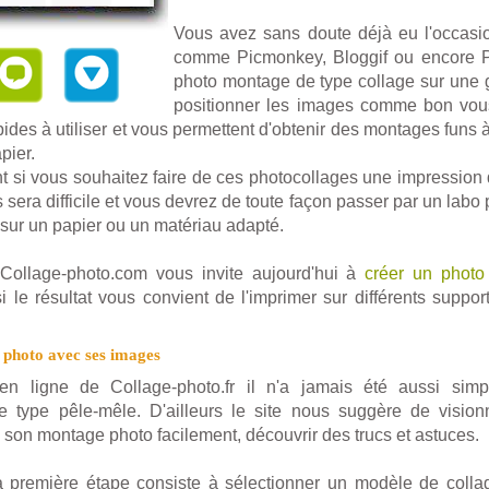
Vous avez sans doute déjà eu l'occasion
comme Picmonkey, Bloggif ou encore Pi
photo montage de type collage sur une 
positionner les images comme bon vou
apides à utiliser et vous permettent d'obtenir des montages funs à
pier.
si vous souhaitez faire de ces photocollages une impression d
s sera difficile et vous devrez de toute façon passer par un labo 
ci sur un papier ou un matériau adapté.
ollage-photo.com vous invite aujourd'hui à
créer un photo 
i le résultat vous convient de l'imprimer sur différents suppor
photo avec ses images
 en ligne de Collage-photo.fr il n'a jamais été aussi sim
 type pêle-mêle. D'ailleurs le site nous suggère de visio
 son montage photo facilement, découvrir des trucs et astuces.
 première étape consiste à sélectionner un modèle de collag