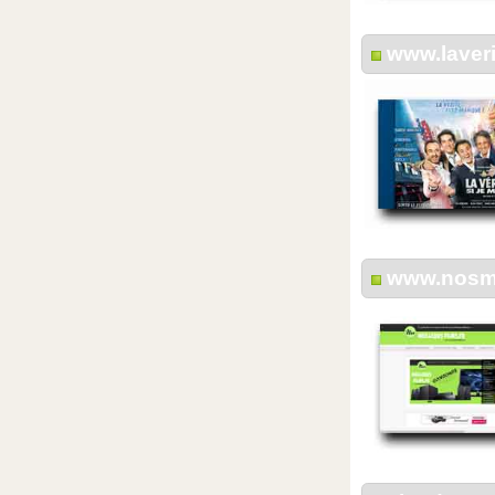
www.laver
www.nosmei