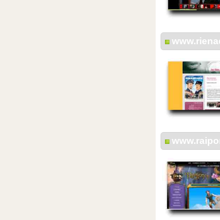
www.rienad
www.raipon