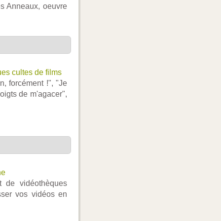
des Anneaux, oeuvre
ues cultes de films
, forcément !", "Je
 doigts de m'agacer",
ne
et de vidéothèques
sser vos vidéos en