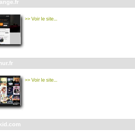
ange.fr
>> Voir le site...
ur.fr
>> Voir le site...
kid.com