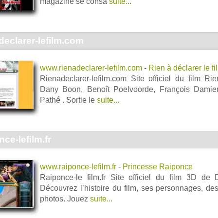
magazine se consa
suite...
eclarer-lefilm.com
www.rienadeclarer-lefilm.com
-
Rien à déclarer le fi
Rienadeclarer-lefilm.com Site officiel du film R
Dany Boon, Benoît Poelvoorde, François Damien
Pathé . Sortie le
suite...
ce-lefilm.fr
www.raiponce-lefilm.fr
-
Princesse Raiponce
Raiponce-le film.fr Site officiel du film 3D de
Découvrez l’histoire du film, ses personnages, des
photos. Jouez
suite...