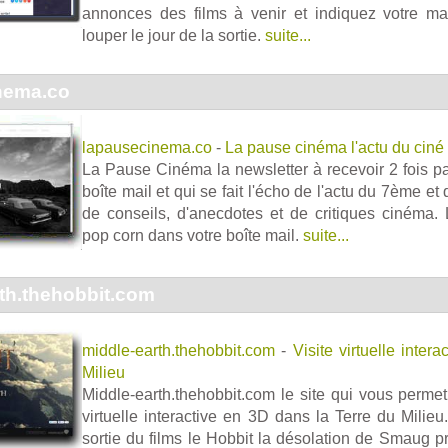
annonces des films à venir et indiquez votre ma
louper le jour de la sortie.
suite...
nema.co
lapausecinema.co
-
La pause cinéma l'actu du ciné 
La Pause Cinéma la newsletter à recevoir 2 fois 
boîte mail et qui se fait l'écho de l'actu du 7ème et q
de conseils, d'anecdotes et de critiques cinéma
pop corn dans votre boîte mail.
suite...
th.thehobbit.com
middle-earth.thehobbit.com
-
Visite virtuelle inter
Milieu
Middle-earth.thehobbit.com le site qui vous permet 
virtuelle interactive en 3D dans la Terre du Milieu
sortie du films le Hobbit la désolation de Smaug