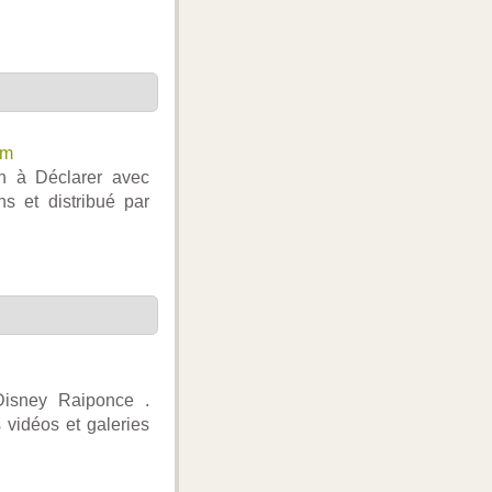
lm
ien à Déclarer avec
s et distribué par
 Disney Raiponce .
 vidéos et galeries