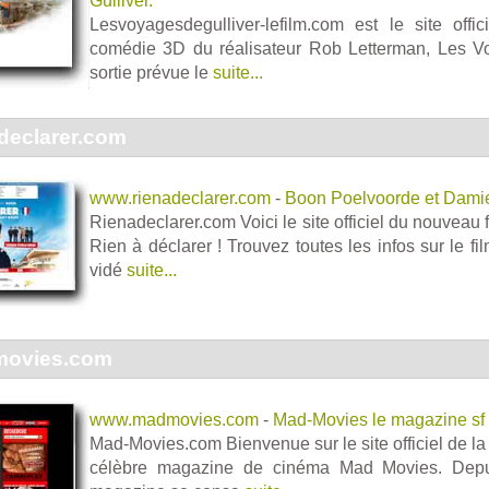
Gulliver.
Lesvoyagesdegulliver-lefilm.com est le site offi
comédie 3D du réalisateur Rob Letterman, Les Vo
sortie prévue le
suite...
declarer.com
www.rienadeclarer.com
-
Boon Poelvoorde et Dami
Rienadeclarer.com Voici le site officiel du nouveau
Rien à déclarer ! Trouvez toutes les infos sur le fil
vidé
suite...
ovies.com
www.madmovies.com
-
Mad-Movies le magazine sf 
Mad-Movies.com Bienvenue sur le site officiel de la
célèbre magazine de cinéma Mad Movies. Depu