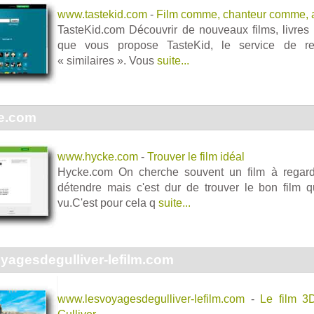
www.tastekid.com
-
Film comme, chanteur comme,
TasteKid.com Découvrir de nouveaux films, livres o
que vous propose TasteKid, le service de r
« similaires ». Vous
suite...
e.com
www.hycke.com
-
Trouver le film idéal
Hycke.com On cherche souvent un film à regard
détendre mais c'est dur de trouver le bon film 
vu.C'est pour cela q
suite...
yagesdegulliver-lefilm.com
www.lesvoyagesdegulliver-lefilm.com
-
Le film 3