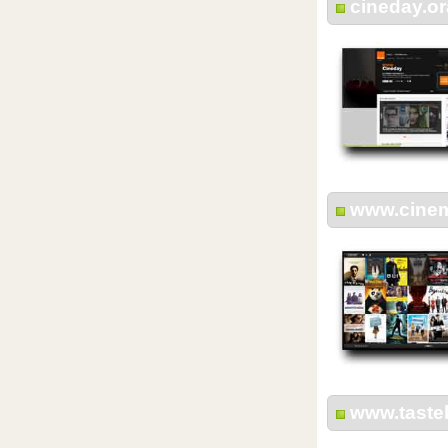
cineday.or
www.cinem
www.taste