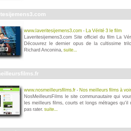
itesijemens3.com
www.laveritesijemens3.com
-
La Vérité 3 le film
Laveritesijemens3.com Site officiel du film La Vé
Découvrez le dernier opus de la cultissime tr
Richard Anconina,
suite...
lleursfilms.fr
www.nosmeilleursfilms.fr
-
Nos meilleurs films à voir
NosMeilleursFilms le site communautaire qui vous
les meilleurs films, courts et longs métrages qu’il
pas rater.
suite...