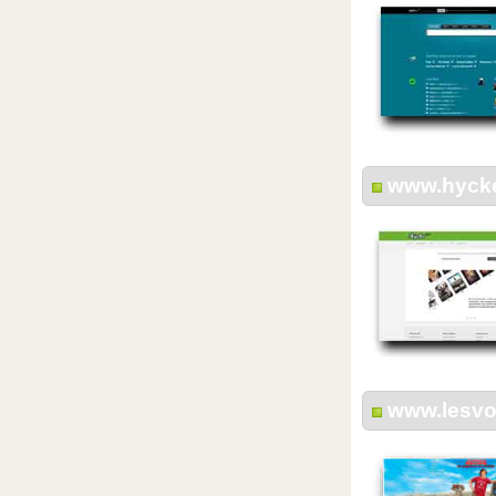
www.hyck
www.lesvo