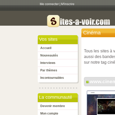
Me connecter
|
M'inscrire
Cinéma
Vos sites
Accueil
Tous les sites à 
Nouveautés
aussi des bandes
sur notre tag cin
Interviews
Par thèmes
Incontournables
www.cinem
La communauté
Devenir membre
Mon compte