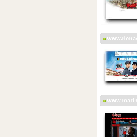
www.riena
www.madm