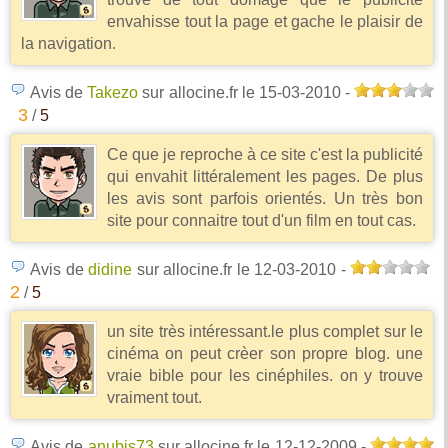
envahisse tout la page et gache le plaisir de
la navigation.
Avis de
Takezo
sur allocine.fr
le 15-03-2010
-
3
/
5
Ce que je reproche à ce site c'est la publicité
qui envahit littéralement les pages. De plus
les avis sont parfois orientés. Un très bon
site pour connaitre tout d'un film en tout cas.
Avis de
didine
sur allocine.fr
le 12-03-2010
-
2
/
5
un site très intéressant.le plus complet sur le
cinéma on peut crèer son propre blog. une
vraie bible pour les cinéphiles. on y trouve
vraiment tout.
Avis de
anubis73
sur allocine.fr
le 12-12-2009
-