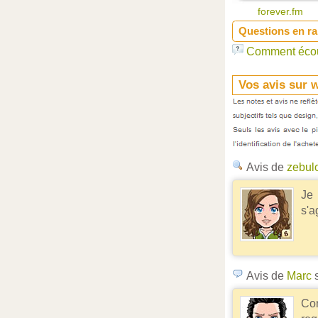
forever.fm
Questions en ra
Comment écout
Vos avis sur w
Avis de
zebul
Je 
s'a
Avis de
Marc
s
Con