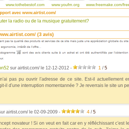
www.tothebestof.com
www.youfm.org
www.freemake.com/fre
pport avec www.airtist.com/
er la radio ou de la musique gratuitement?
ww.airtist.com/ (
3
avis)
1
on52
sur airtist.com/
le 12-12-2012
-
/
5
n'ai pas pu ouvrir l'adresse de ce site. Est-il actuellement 
git-il d'une interruption momentannée ? Je reverrais le site un pe
4
ur airtist.com/
le 02-09-2009
-
/
5
cept novateur ! Si on veut en fait car en y réfléchissant c'est l