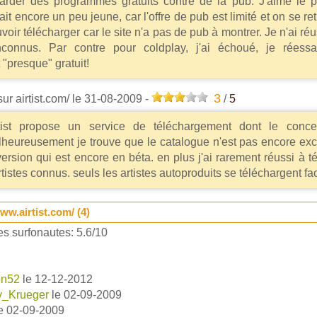
arder des programmes gratuits contre de la pub. J'aime le p
ait encore un peu jeune, car l'offre de pub est limité et on se r
voir télécharger car le site n'a pas de pub à montrer. Je n'ai ré
nconnus. Par contre pour coldplay, j'ai échoué, je réessa
"presque" gratuit!
3
ur airtist.com/
le 31-08-2009
-
/
5
tist propose un service de téléchargement dont le concep
heureusement je trouve que le catalogue n'est pas encore exce
version qui est encore en béta. en plus j'ai rarement réussi à té
rtistes connus. seuls les artistes autoproduits se téléchargent fa
ww.airtist.com/ (
4
)
s surfonautes:
5.6
/
10
on52
le 12-12-2012
y_Krueger
le 02-09-2009
e 02-09-2009