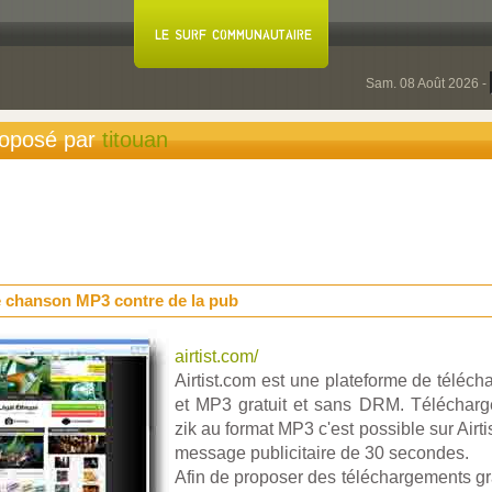
Sam. 08 Août 2026 -
proposé par
titouan
e chanson MP3 contre de la pub
airtist.com/
Airtist.com est une plateforme de télé
et MP3 gratuit et sans DRM. Télécharge
zik au format MP3 c'est possible sur Airti
message publicitaire de 30 secondes.
Afin de proposer des téléchargements gr