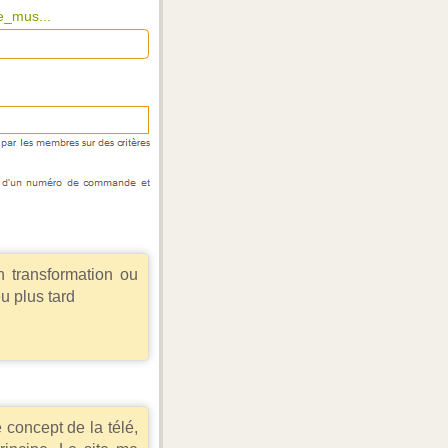
e_mus...
en transformation ou
u plus tard
e concept de la télé,