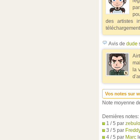
reg
par
pou
des artistes i
téléchargement 
Avis de
dude
s
Air
mal
la 
d'a
Vos notes sur w
Note moyenne de
Dernières notes:
1 / 5 par
zebul
3 / 5 par
Fredd
4 / 5 par
Marc
l