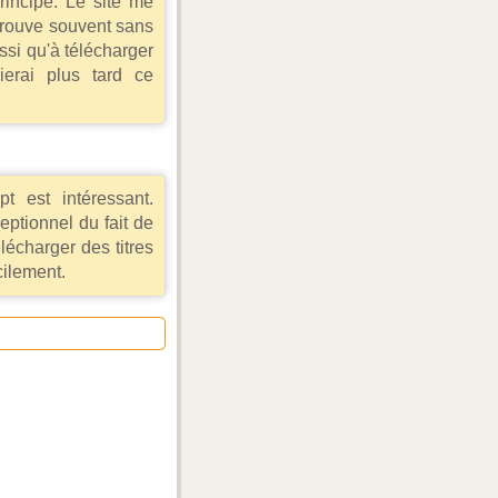
rincipe. Le site me
etrouve souvent sans
ussi qu'à télécharger
ierai plus tard ce
t est intéressant.
ptionnel du fait de
lécharger des titres
cilement.