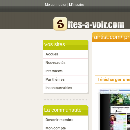
Me connecter
|
M'inscrire
airtist.com/ 
Vos sites
Accueil
Nouveautés
Interviews
Télécharger un
Par thèmes
Incontournables
La communauté
Devenir membre
Mon compte