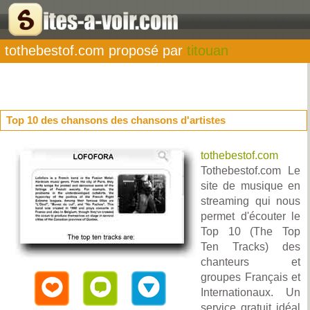
tothebestof.com proposé par
titouan
Top 10 des chansons des chansons d'artistes
tothebestof.com
Tothebestof.com Le
site de musique en
streaming qui nous
permet d'écouter le
Top 10 (The Top
Ten Tracks) des
chanteurs et
groupes Français et
Internationaux. Un
service gratuit idéal