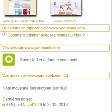
www.quecuisiner.fr/Recher...
www.icuisto.fr
Questions en rapport avec www.yanncook.com
Comment cuisiner avec les restes du frigo ?
Vos avis sur www.yanncook.com
Soyez le 1er à donner votre avis.
Vos notes sur www.yanncook.com (
1
)
Note moyenne des surfonautes:
8
/
10
Dernières notes:
4 / 5 par
Marcel1949
le 22-05-2013