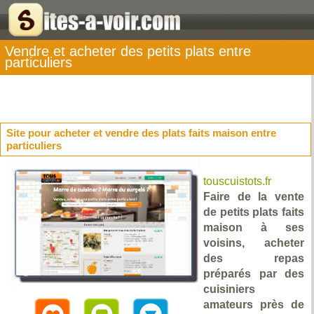
Vendre et acheter des petits plats entre
particuliers
Site pour acheter et vendre des plats faits maison entre
particuliers
touscuistots.fr
Faire de la vente
de petits plats faits
maison à ses
voisins, acheter
des repas
préparés par des
cuisiniers
amateurs près de