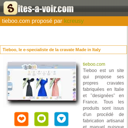
tieboo.com proposé par
kcreusy
Tieboo, le e-specialiste de la cravate Made in Italy
tieboo.com
Tieboo est un site
qui propose ses
propres cravates
fabriquées en Italie
et "designées" en
France. Tous les
produits sont issus
d'un procédé de
fabrication artisanal
et manuel puisque