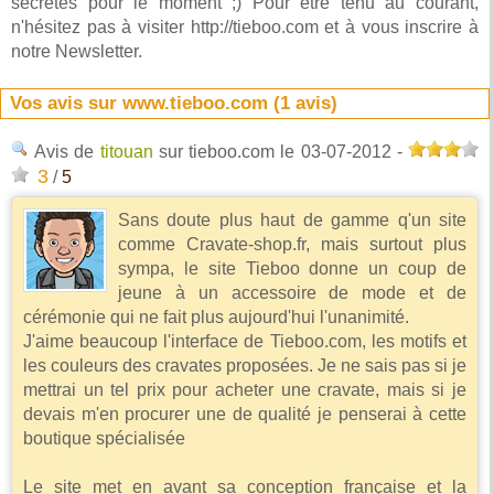
secrètes pour le moment ;) Pour être tenu au courant,
n'hésitez pas à visiter http://tieboo.com et à vous inscrire à
notre Newsletter.
Vos avis sur www.tieboo.com (
1
avis)
Avis de
titouan
sur tieboo.com
le 03-07-2012
-
3
/
5
Sans doute plus haut de gamme q'un site
comme Cravate-shop.fr, mais surtout plus
sympa, le site Tieboo donne un coup de
jeune à un accessoire de mode et de
cérémonie qui ne fait plus aujourd'hui l'unanimité.
J'aime beaucoup l'interface de Tieboo.com, les motifs et
les couleurs des cravates proposées. Je ne sais pas si je
mettrai un tel prix pour acheter une cravate, mais si je
devais m'en procurer une de qualité je penserai à cette
boutique spécialisée
Le site met en avant sa conception française et la