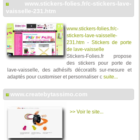
www.stickers-folies.fr/c-stickers-lave-
vaisselle-231.htm
www.stickers-folies.fr/c-
stickers-lave-vaisselle-
231.htm
-
Stickers de porte
de lave-vaisselle
Stickers-Folies.fr propose
des stickers pour porte de
lave-vaisselle, des adhésifs décoratifs sur-mesure et
adaptés pour customiser et personnaliser c
suite...
www.createbytassimo.com
>> Voir le site...