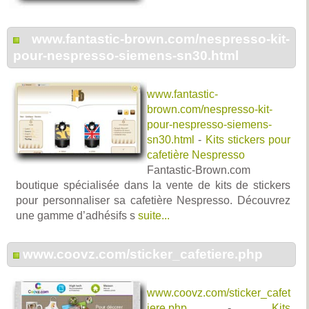
www.fantastic-brown.com/nespresso-kit-
pour-nespresso-siemens-sn30.html
www.fantastic-
brown.com/nespresso-kit-
pour-nespresso-siemens-
sn30.html
-
Kits stickers pour
cafetière Nespresso
Fantastic-Brown.com
boutique spécialisée dans la vente de kits de stickers
pour personnaliser sa cafetière Nespresso. Découvrez
une gamme d’adhésifs s
suite...
www.coovz.com/sticker_cafetiere.php
www.coovz.com/sticker_cafet
iere.php
-
Kits