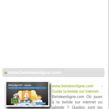
www.beloteenligne.com
www.beloteenligne.com
-
Guide la belote sur internet
Beloteenligne.com Où jouer
à la belote sur internet ou
tablette ? Quelles sont les