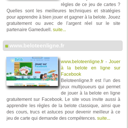
règles de ce jeu de cartes ?
Quelles sont les meilleures techniques et stratégies
pour apprendre à bien jouer et gagner à la belote. Jouez
gratuitement ou avec de l'argent réel sur le site
partenaire Gameduell.
suite...
www.beloteenligne.fr
www.beloteenligne.fr
-
Jouer
à la belote en ligne sur
Facebook
Beloteenligne.fr est l'un des
jeux multijoueurs qui permet
de jouer à la belote en ligne
gratuitement sur Facebook. Le site vous invite aussi à
apprendre les règles de la belote classique, ainsi que
des cours, trucs et astuces pour devenir meilleur à ce
jeu de carte qui demande des compétences.
suite...