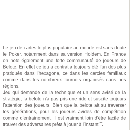
Le jeu de cartes le plus populaire au monde est sans doute
le Poker, notamment dans sa version Holdem. En France
on note également une forte communauté de joueurs de
Belote. En effet ce jeu à contrat a toujours été l'un des plus
pratiqués dans l'hexagone, ce dans les cercles familiaux
comme dans les nombreux tournois organisés dans nos
régions.
Jeu qui demande de la technique et un sens avisé de la
stratégie, la belote n'a pas pris une ride et suscite toujours
l'attention des joueurs. Bien que la belote ait su traverser
les générations, pour les joueurs avides de compétition
comme d'entrainement, il est vraiment loin d'être facile de
trouver des adversaires prêts à jouer à l'instant T.