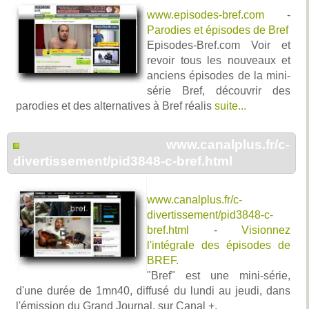
www.episodes-bref.com
-
Parodies et épisodes de Bref
Episodes-Bref.com Voir et
revoir tous les nouveaux et
anciens épisodes de la mini-
série Bref, découvrir des
parodies et des alternatives à Bref réalis
suite...
www.canalplus.fr/c-
divertissement/pid3848-c-bref.html
www.canalplus.fr/c-
divertissement/pid3848-c-
bref.html
-
Visionnez
l'intégrale des épisodes de
BREF.
"Bref" est une mini-série,
d'une durée de 1mn40, diffusé du lundi au jeudi, dans
l'émission du Grand Journal, sur Canal +.