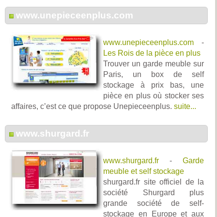
www.unepieceenplus.com
www.unepieceenplus.com
-
Les Rois de la pièce en plus
Trouver un garde meuble sur
Paris, un box de self
stockage à prix bas, une
pièce en plus où stocker ses
affaires, c’est ce que propose Unepieceenplus.
suite...
www.shurgard.fr
www.shurgard.fr
-
Garde
meuble et self stockage
shurgard.fr site officiel de la
société Shurgard plus
grande société de self-
stockage en Europe et aux