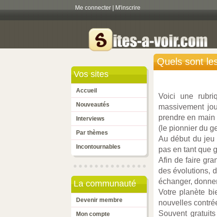
Me connecter
|
M'inscrire
Quels sont le
Vos sites
Accueil
Voici une rubri
Nouveautés
massivement jo
prendre en main 
Interviews
(le pionnier du g
Par thèmes
Au début du jeu 
Incontournables
pas en tant que g
Afin de faire gr
des évolutions, 
échanger, donner
La communauté
Votre planète bi
Devenir membre
nouvelles contrée
Souvent gratuits
Mon compte