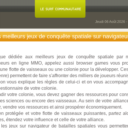
Jeudi 06 Août 2026 -
s meilleurs jeux de conquête spatiale sur navigateu
que dédiée aux meilleurs jeux de conquête spatiale par n
ueurs en ligne MMO, appelez aussi browser games vous pr
une flotte de vaisseaux ou une colonie pour la développer. 
enre) permettent de faire s'affronter des milliers de joueurs réuni
on vous explique les règles de celui-ci et on vous accompag
estionnaire de votre colonie.
andir votre colonie, vous devez gagner des ressources pour cons
des sciences ou encore des vaisseaux. Au sein de votre allia
, vendre vos ressources et ainsi prospérer économiquement.
en protégée et votre flotte de vaisseaux puissantes, partez a
s, étendez votre influence et celle de votre alliance.
 les jeux sur navigateur de batailles spatiales vous permett