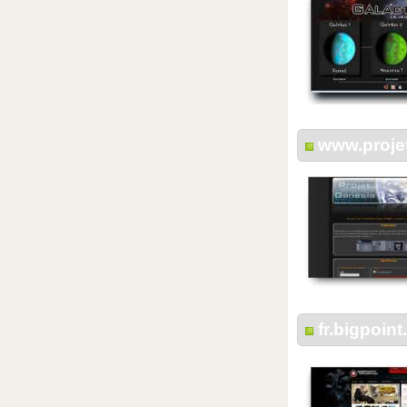
www.proje
fr.bigpoin