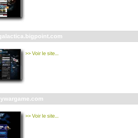
-galactica.bigpoint.com
>> Voir le site...
xywargame.com
>> Voir le site...