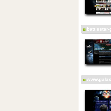
battlestar
www.gala