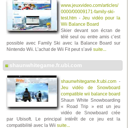
www.jeuxvideo.com/articles/
0000/00009171-family-ski-
test.htm
-
Jeu vidéo pour la
Wii Balance Board
Skier devant son écran de
télé seul ou entre amis c’est
possible avec Family Ski avec la Balance Board sur
Nintendo Wii. L’achat de Wii Fit peut s’avé
suite...
shaunwhitegame.fr.ubi.com
shaunwhitegame.fr.ubi.com
-
Jeu vidéo de Snowboard
compatible wii balance board
Shaun White Snowboarding
« Road Trip » est un jeu
vidéo de Snowboard crée
par Ubisoft. Le principal intérêt de ce jeu est la
compatibilité avec la Wii
suite...