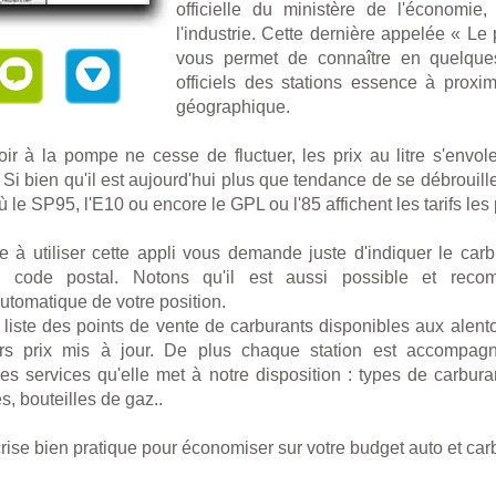
officielle du ministère de l'économie
l'industrie. Cette dernière appelée « Le
vous permet de connaître en quelque
officiels des stations essence à proxim
géographique.
noir à la pompe ne cesse de fluctuer, les prix au litre s'envo
 Si bien qu'il est aujourd'hui plus que tendance de se débrouill
ù le SP95, l'E10 ou encore le GPL ou l'85 affichent les tarifs les
le à utiliser cette appli vous demande juste d'indiquer le carb
e code postal. Notons qu'il est aussi possible et reco
utomatique de votre position.
la liste des points de vente de carburants disponibles aux alen
ers prix mis à jour. De plus chaque station est accompag
des services qu'elle met à notre disposition : types de carbura
, bouteilles de gaz..
 crise bien pratique pour économiser sur votre budget auto et car