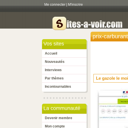
Me connecter
|
M'inscrire
prix-carburan
Vos sites
Accueil
Nouveautés
Interviews
Le gazole le mo
Par thèmes
Incontournables
La communauté
Devenir membre
Mon compte