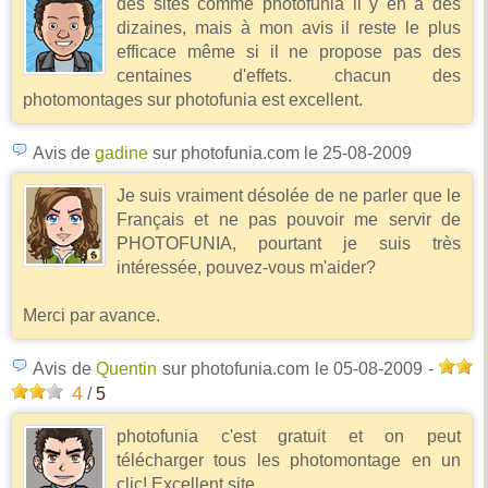
des sites comme photofunia il y en a des
dizaines, mais à mon avis il reste le plus
efficace même si il ne propose pas des
centaines d'effets. chacun des
photomontages sur photofunia est excellent.
Avis de
gadine
sur photofunia.com
le 25-08-2009
Je suis vraiment désolée de ne parler que le
Français et ne pas pouvoir me servir de
PHOTOFUNIA, pourtant je suis très
intéressée, pouvez-vous m'aider?
Merci par avance.
Avis de
Quentin
sur photofunia.com
le 05-08-2009
-
4
/
5
photofunia c'est gratuit et on peut
télécharger tous les photomontage en un
clic! Excellent site.