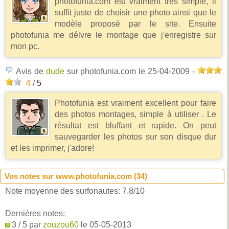
photofunia.com est vraiment très simple, il
suffit juste de choisir une photo ainsi que le
modèle proposé par le site. Ensuite
photofunia me délvre le montage que j'enregistre sur
mon pc.
Avis de
dude
sur photofunia.com
le 25-04-2009
-
4
/
5
Photofunia est vraiment excellent pour faire
des photos montages, simple à utiliser . Le
résultat est bluffant et rapide. On peut
sauvegarder les photos sur son disque dur
et les imprimer, j'adore!
Vos notes sur www.photofunia.com (
34
)
Note moyenne des surfonautes:
7.8
/
10
Dernières notes:
3 / 5 par
zouzou60
le 05-05-2013