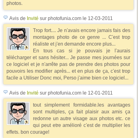
photos.
Avis de
Invité
sur photofunia.com
le 12-03-2011
Trop fort.... Je n'avais encore jamais fais des
montages photo de ce genre ... C'est trop
réaliste et j'en demande encore plus...
En tous cas si je pouvais je l'aurais
télécharger et sans hésiter... Je passe mes journées sur
ce logiciel et je n'arrête pas de prendre des photos pour
pouvoirs les modifier après... et en plus de ça, c'est trop
facile a Utiliser Donc moi, Perso j'aime bien ce logiciel...
Avis de
Invité
sur photofunia.com
le 12-01-2011
tout simplement formidable.les avantages
sont multiples, ça fait plaisir aux amis ça
redonne un autre visage aux photos etc. ce
qui peut etre amélioré c'est de multiplier les
effets. bon courage!