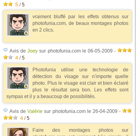
5
/
5
vraiment bluffé par les effets obtenus sur
photofunia.com, de beaux montages photos
en 2 clics.
Avis de
Joey
sur photofunia.com
le 06-05-2009
-
4
/
5
Photofunia utilise une technologie de
détection du visage sur n'importe quelle
photo. Plus le visage est clair et bien éclairé
plus le résultat sera bon. Les effets sont
sympas et il y a beaucoup de possibilités.
Avis de
Valérie
sur photofunia.com
le 26-04-2009
-
4
/
5
Faire des montages photos sur