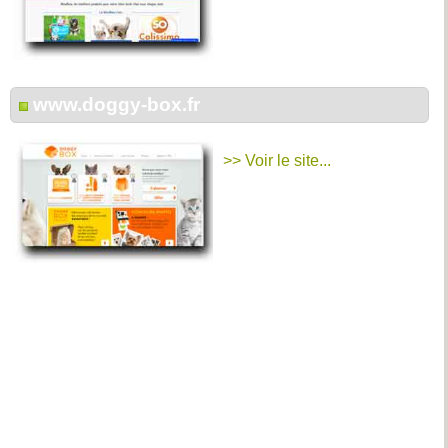
www.doggy-box.fr
>> Voir le site...