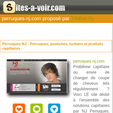
perruques-nj.com proposé par
TRiBaLiTy
Perruques NJ : Perruques, postiches, turbans et produits
capillaires
perruques-nj.com
Problème capillaire
ou envie de
changer de coupe
de cheveux très
régulièrement ?
Voici LE site dédié
à l'ensemble des
solutions capillaires
par NJ Perruques.