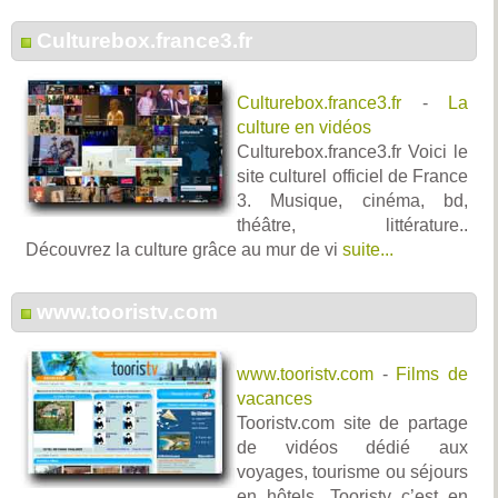
Culturebox.france3.fr
Culturebox.france3.fr
-
La
culture en vidéos
Culturebox.france3.fr Voici le
site culturel officiel de France
3. Musique, cinéma, bd,
théâtre, littérature..
Découvrez la culture grâce au mur de vi
suite...
www.tooristv.com
www.tooristv.com
-
Films de
vacances
Tooristv.com site de partage
de vidéos dédié aux
voyages, tourisme ou séjours
en hôtels. Tooristv c’est en