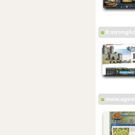
fr.strong
www.ageof