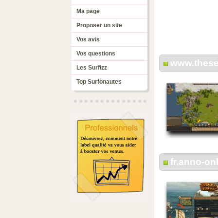
Ma page
Proposer un site
Vos avis
Vos questions
www.theset
Les Surfizz
Top Surfonautes
fr.anno-on