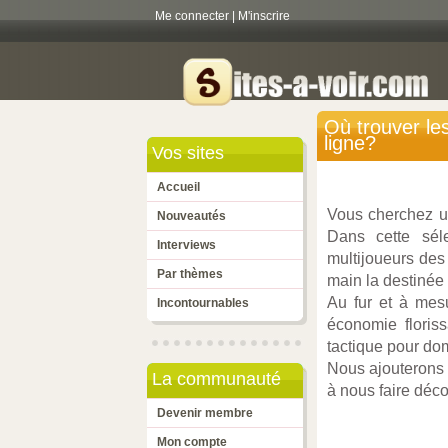
Me connecter
|
M'inscrire
Où trouver le
ligne?
Vos sites
Accueil
Vous cherchez un
Nouveautés
Dans cette sél
Interviews
multijoueurs des
Par thèmes
main la destinée 
Au fur et à mesu
Incontournables
économie floriss
tactique pour dom
Nous ajouterons 
La communauté
à nous faire déc
Devenir membre
Mon compte