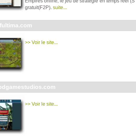
Empires online, le jeu de stratégie en temps réel (S
gratuit(F2P).
suite...
fultima.com
>> Voir le site...
odgamestudios.com
>> Voir le site...