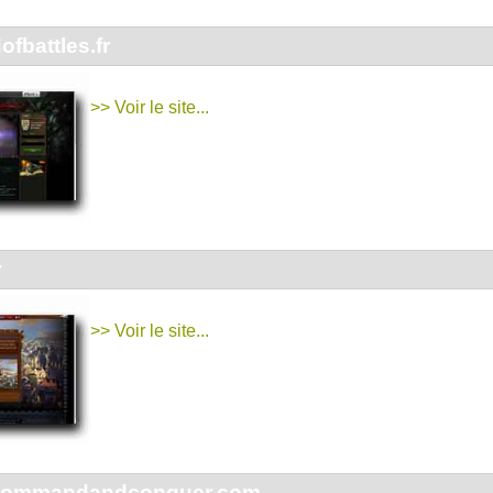
fbattles.fr
>> Voir le site...
v
>> Voir le site...
.commandandconquer.com