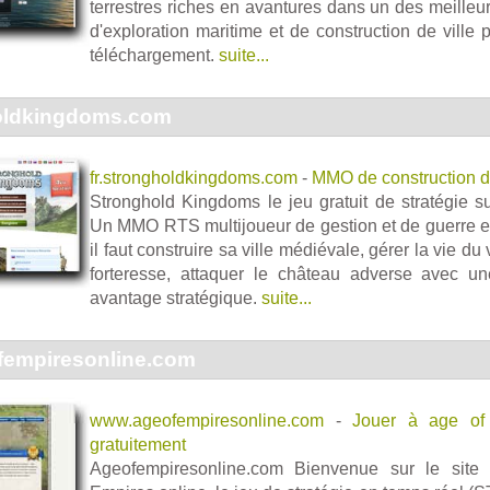
terrestres riches en avantures dans un des meilleur
d'exploration maritime et de construction de ville 
téléchargement.
suite...
holdkingdoms.com
fr.strongholdkingdoms.com
-
MMO de construction de
Stronghold Kingdoms le jeu gratuit de stratégie su
Un MMO RTS multijoueur de gestion et de guerre e
il faut construire sa ville médiévale, gérer la vie du
forteresse, attaquer le château adverse avec 
avantage stratégique.
suite...
empiresonline.com
www.ageofempiresonline.com
-
Jouer à age of
gratuitement
Ageofempiresonline.com Bienvenue sur le site 