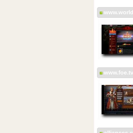
www.worldo
www.foe.t
alliances