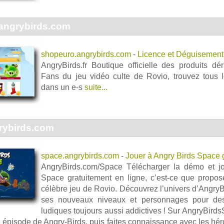
angrybirds.com
shopeuro.angrybirds.com
-
Licence et Déguisement 
AngryBirds.fr Boutique officielle des produits dé
Fans du jeu vidéo culte de Rovio, trouvez tous les
dans un e-s
suite...
rybirds.com
space.angrybirds.com
-
Jouer à Angry Birds Space g
AngryBirds.com/Space Télécharger la démo et j
Space gratuitement en ligne, c’est-ce que propose 
célèbre jeu de Rovio. Découvrez l’univers d’AngryB
ses nouveaux niveaux et personnages pour des
ludiques toujours aussi addictives ! Sur AngryBird
 épisode de Angry-Birds, puis faites connaissance avec les héro