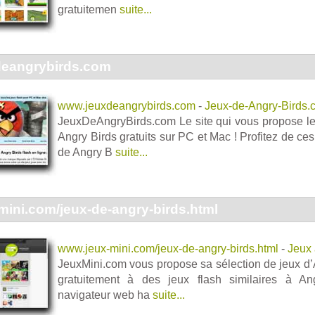
gratuitemen
suite...
eangrybirds.com
www.jeuxdeangrybirds.com
-
Jeux-de-Angry-Birds.
JeuxDeAngryBirds.com Le site qui vous propose le
Angry Birds gratuits sur PC et Mac ! Profitez de ce
de Angry B
suite...
ini.com/jeux-de-angry-birds.html
www.jeux-mini.com/jeux-de-angry-birds.html
-
Jeux 
JeuxMini.com vous propose sa sélection de jeux d’
gratuitement à des jeux flash similaires à An
navigateur web ha
suite...