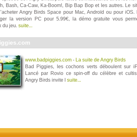
hh, Bash, Ca-Caw, Ka-Boom!, Bip Bap Bop et les autres. Le s
’acheter Angry Birds Space pour Mac, Androïd ou pour iOS.
ger la version PC pour 5.99€, la démo gratuite vous perme
x du jeu.
suite...
iggies.com
www.badpiggies.com
-
La suite de Angry Birds
Bad Piggies, les cochons verts déboulent sur i
Lancé par Rovio ce spin-off du célèbre et cult
Angry Birds invite l
suite...