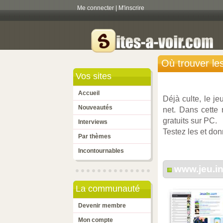
Me connecter
|
M'inscrire
Où trouver les
Vos sites
Accueil
Déjà culte, le j
Nouveautés
net. Dans cette
gratuits sur PC.
Interviews
Testez les et don
Par thèmes
Incontournables
www.jeu.in
La communauté
Devenir membre
Mon compte