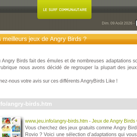
Dim. 09 Août 2026 -
 meilleurs jeux de Angry Birds ?
eu Angry Birds fait des émules et de nombreuses adaptations so
 rubrique nous avons décidé de regrouper la plupart des je
nez-nous votre avis sur ces différents AngryBirds Like !
fo/angry-birds.htm
www.jeu.info/angry-birds.htm
-
Jeux de Angry Birds 
Vous cherchez des jeux gratuits comme Angry Birds
Rovio ? Voici une sélection d’adaptations qui vous