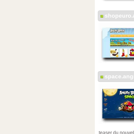
shopeuro.
space.ang
teaser du nouvel