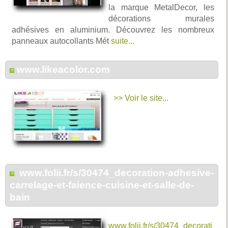
la marque MetalDecor, les
décorations murales
adhésives en aluminium. Découvrez les nombreux
panneaux autocollants Mét
suite...
www.likeacolor.com
>> Voir le site...
www.folii.fr/s/30474_decoration-adhesive-
carrelage-et-faience-cuisine-et-salle-de-
bain
www.folii.fr/s/30474_decorati