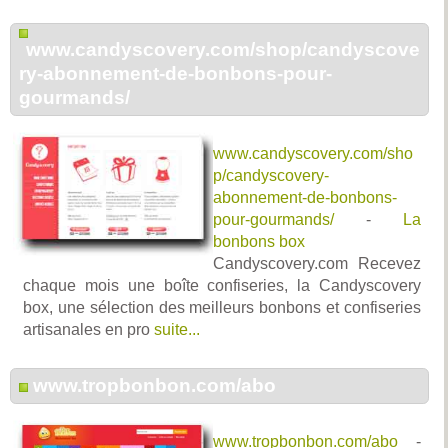
www.candyscovery.com/shop/candyscove
ry-abonnement-de-bonbons-pour-
gourmands/
www.candyscovery.com/sho
p/candyscovery-
abonnement-de-bonbons-
pour-gourmands/
-
La
bonbons box
Candyscovery.com Recevez
chaque mois une boîte confiseries, la Candyscovery
box, une sélection des meilleurs bonbons et confiseries
artisanales en pro
suite...
www.tropbonbon.com/abo
www.tropbonbon.com/abo
-