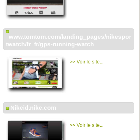
www.tomtom.com/landing_pages/nikespor
twatch/fr_fr/gps-running-watch
>> Voir le site...
Nikeid.nike.com
>> Voir le site...