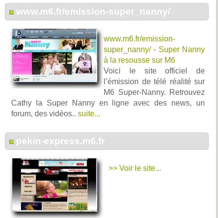
www.m6.fr/emission-super_nanny/
www.m6.fr/emission-
super_nanny/
-
Super Nanny
à la resousse sur M6
Voici le site officiel de
l’émission de télé réalité sur
M6 Super-Nanny. Retrouvez
Cathy la Super Nanny en ligne avec des news, un
forum, des vidéos..
suite...
pekin-express.m6.fr
>> Voir le site...