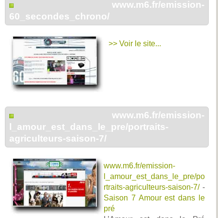
www.m6.fr/emission-
60_secondes_chrono/
>> Voir le site...
www.m6.fr/emission-
l_amour_est_dans_le_pre/portraits-
agriculteurs-saison-7/
www.m6.fr/emission-
l_amour_est_dans_le_pre/po
rtraits-agriculteurs-saison-7/
-
Saison 7 Amour est dans le
pré