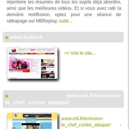
répertorie les résumés de tous les sujets déjà abordés,
ainsi que les meilleures vidéos. Et si vous avez raté la
dernière rediffusion, optez pour une séance de
rattrapage sur M6Replay.
suite...
www.turbo.fr
>> Voir le site...
www.m6.fr/emission-
le_chef_contre_attaque/
www.m6.fr/emission-
le_chef_contre_attaque/
-