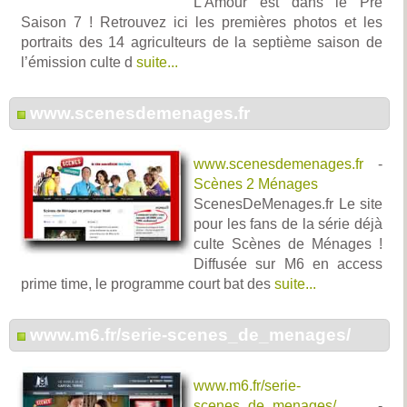
L’Amour est dans le Pré
Saison 7 ! Retrouvez ici les premières photos et les
portraits des 14 agriculteurs de la septième saison de
l’émission culte d
suite...
www.scenesdemenages.fr
www.scenesdemenages.fr
-
Scènes 2 Ménages
ScenesDeMenages.fr Le site
pour les fans de la série déjà
culte Scènes de Ménages !
Diffusée sur M6 en access
prime time, le programme court bat des
suite...
www.m6.fr/serie-scenes_de_menages/
www.m6.fr/serie-
scenes_de_menages/
-