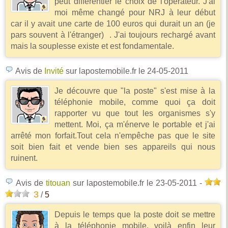
peut differentier le choix de l'opérateur. J'ai
moi même changé pour NRJ à leur début
car il y avait une carte de 100 euros qui durait un an (je
pars souvent à l'étranger) . J'ai toujours rechargé avant
mais la souplesse existe et est fondamentale.
Avis de
Invité
sur lapostemobile.fr
le 24-05-2011
Je découvre que "la poste" s'est mise à la
téléphonie mobile, comme quoi ça doit
rapporter vu que tout les organismes s'y
mettent. Moi, ça m'énerve le portable et j'ai
arrêté mon forfait.Tout cela n'empêche pas que le site
soit bien fait et vende bien ses appareils qui nous
ruinent.
Avis de
titouan
sur lapostemobile.fr
le 23-05-2011
-
3
/
5
Depuis le temps que la poste doit se mettre
à la téléphonie mobile, voilà enfin leur