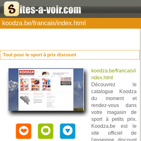
koodza.be/francais/index.html
Tout pour le sport à prix discount
koodza.be/francais/i
ndex.html
Découvrez le
catalogue Koodza
du moment et
rendez-vous dans
votre magasin de
sport à petits prix.
Koodza.be est le
site officiel de
l'enseigne discount