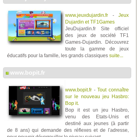
www.jeuxdujardin.fr
-
Jeux
Dujardin et TF1Games
JeuDujardin.fr Site officiel
des jeux de société TF1
Games-Dujardin. Découvrez
toute la gamme de jeux
éducatifs pour la famille, les grands classiques
suite...
www.bopit.fr
www.bopit.fr
-
Tout connaître
sur le nouveau jeu Hasbro:
Bop it.
Bop it est un jeu Hasbro,
venu des Etats-Unis et
destiné aux jeunes (à partir
de 8 ans) qui demande des réflexes et de l'adresse,
pour pouvoir déverrouiller le niveau suivant.