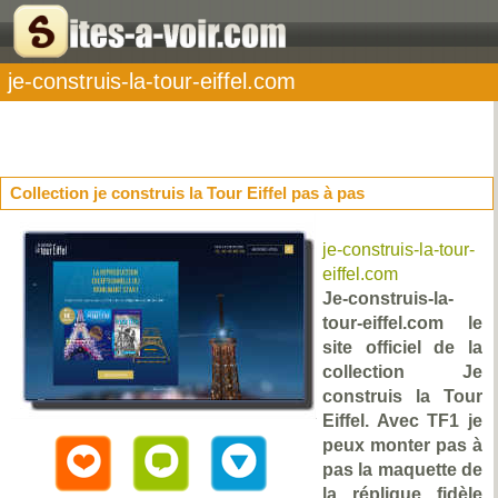
je-construis-la-tour-eiffel.com
Collection je construis la Tour Eiffel pas à pas
je-construis-la-tour-
eiffel.com
Je-construis-la-
tour-eiffel.com le
site officiel de la
collection Je
construis la Tour
Eiffel. Avec TF1 je
peux monter pas à
pas la maquette de
la réplique fidèle