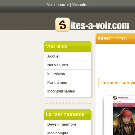
Me connecter
|
M'inscrire
istarin.com
Vos sites
Accueil
Nouveautés
Interviews
Incruster son v
Par thèmes
Incontournables
La communauté
Devenir membre
Mon compte