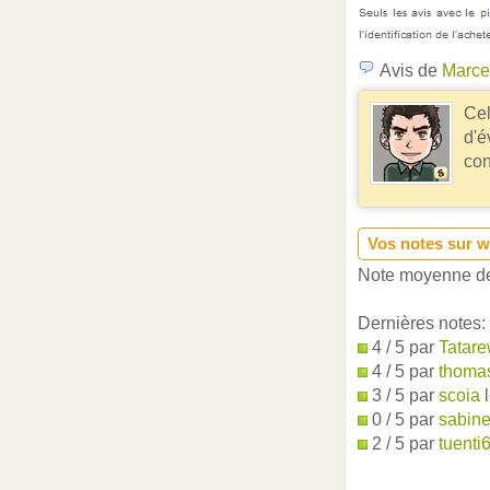
Avis de
Marce
Cel
d'é
con
Vos notes sur w
Note moyenne de
Dernières notes:
4 / 5 par
Tatare
4 / 5 par
thoma
3 / 5 par
scoia
l
0 / 5 par
sabin
2 / 5 par
tuenti