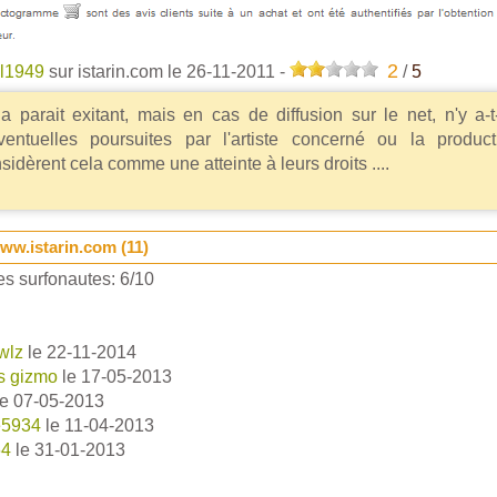
2
l1949
sur istarin.com
le 26-11-2011
-
/
5
a parait exitant, mais en cas de diffusion sur le net, n'y a-
ventuelles poursuites par l'artiste concerné ou la product
sidèrent cela comme une atteinte à leurs droits ....
ww.istarin.com (
11
)
s surfonautes:
6
/
10
wlz
le 22-11-2014
s gizmo
le 17-05-2013
e 07-05-2013
e5934
le 11-04-2013
64
le 31-01-2013