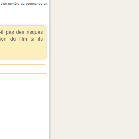
t-il pas des risques
ion du film si ils