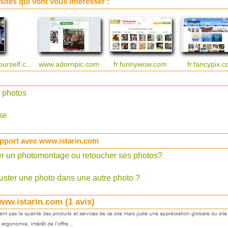
 sites qui vont vous intéresser :
rself.c...
www.adornpic.com
fr.funnywow.com
fr.fancypix.
 photos
ke
pport avec www.istarin.com
r un photomontage ou retoucher ses photos?
ster une photo dans une autre photo ?
www.istarin.com (
1
avis)