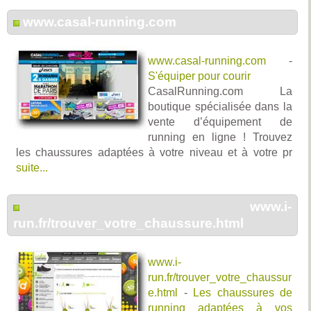
www.casal-running.com
www.casal-running.com
-
S'équiper pour courir
CasalRunning.com La
boutique spécialisée dans la
vente d’équipement de
running en ligne ! Trouvez
les chaussures adaptées à votre niveau et à votre pr
suite...
www.i-
run.fr/trouver_votre_chaussure.html
www.i-
run.fr/trouver_votre_chaussur
e.html
-
Les chaussures de
running adaptées à vos