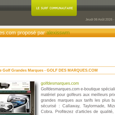
Jeudi 06 Août 2026 -
es.com proposé par
alexisswm
l de Golf Grandes Marques - GOLF DES MARQUES.COM
golfdesmarques.com
Golfdesmarques.com e-boutique spéciali
matériel pour golfeurs aux meilleurs pri
grandes marques aux tarifs les plus 
sécurisé : Callaway, Taylormade, Miz
Cobra. Profitezez d'articles de qualité