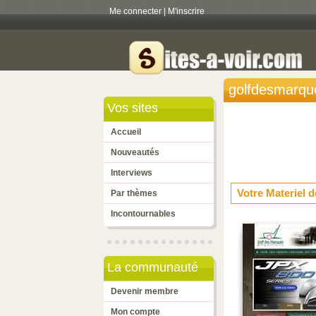
Me connecter
|
M'inscrire
golfdesmarqu
Vos sites
Accueil
Nouveautés
Interviews
Votre Materie
Par thèmes
Incontournables
La communauté
Devenir membre
Mon compte