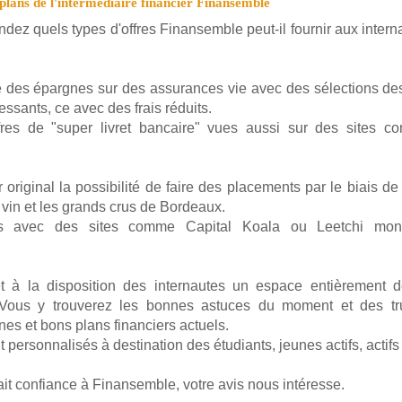
lans de l'intermédiaire financier Finansemble
ez quels types d'offres Finansemble peut-il fournir aux interna
e des épargnes sur des assurances vie avec des sélections de
ssants, ce avec des frais réduits.
fres de "super livret bancaire" vues aussi sur des sites
r original la possibilité de faire des placements par le biais de 
e vin et les grands crus de Bordeaux.
ts avec des sites comme Capital Koala ou Leetchi mont
et à la disposition des internautes un espace entièrement 
 Vous y trouverez les bonnes astuces du moment et des tru
es et bons plans financiers actuels.
 personnalisés à destination des étudiants, jeunes actifs, actifs
it confiance à Finansemble, votre avis nous intéresse.