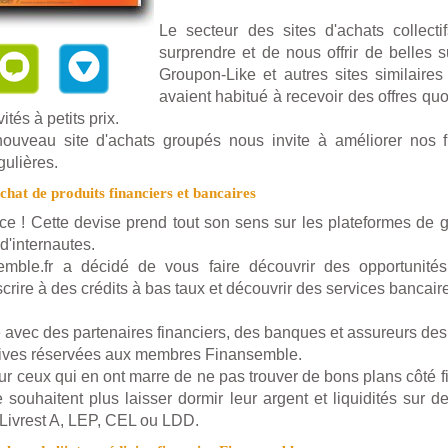
Le secteur des sites d'achats collect
surprendre et de nous offrir de belles s
Groupon-Like et autres sites similaire
avaient habitué à recevoir des offres quo
vités à petits prix.
nouveau site d'achats groupés nous invite à améliorer nos f
gulières.
hat de produits financiers et bancaires
force ! Cette devise prend tout son sens sur les plateformes de
 d'internautes.
emble.fr a décidé de vous faire découvrir des opportunité
rire à des crédits à bas taux et découvrir des services bancair
avec des partenaires financiers, des banques et assureurs des t
sives réservées aux membres Finansemble.
ur ceux qui en ont marre de ne pas trouver de bons plans côté 
souhaitent plus laisser dormir leur argent et liquidités sur de
Livrest A, LEP, CEL ou LDD.