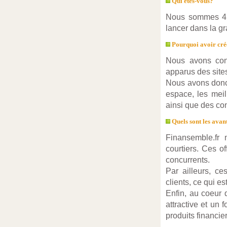
Qui êtes-vous?
Nous sommes 4 a
lancer dans la g
Pourquoi avoir créé
Nous avons cons
apparus des sites
Nous avons donc 
espace, les meil
ainsi que des co
Quels sont les avan
Finansemble.fr
courtiers. Ces o
concurrents.
Par ailleurs, c
clients, ce qui e
Enfin, au coeur 
attractive et un
produits financier