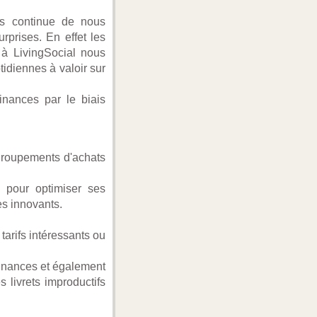
ifs continue de nous
urprises. En effet les
s à LivingSocial nous
tidiennes à valoir sur
inances par le biais
 groupements d'achats
s pour optimiser ses
es innovants.
arifs intéressants ou
finances et également
s livrets improductifs