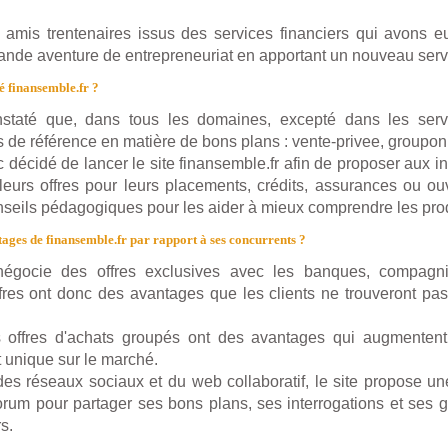
mis trentenaires issus des services financiers qui avons e
rande aventure de entrepreneuriat en apportant un nouveau serv
 finansemble.fr ?
taté que, dans tous les domaines, excepté dans les servic
 de référence en matière de bons plans : vente-privee, groupon, 
décidé de lancer le site finansemble.fr afin de proposer aux in
leurs offres pour leurs placements, crédits, assurances ou o
nseils pédagogiques pour les aider à mieux comprendre les produ
tages de finansemble.fr par rapport à ses concurrents ?
 négocie des offres exclusives avec les banques, compagn
ffres ont donc des avantages que les clients ne trouveront pas
es offres d'achats groupés ont des avantages qui augmente
st unique sur le marché.
des réseaux sociaux et du web collaboratif, le site propose un
 forum pour partager ses bons plans, ses interrogations et ses 
s.