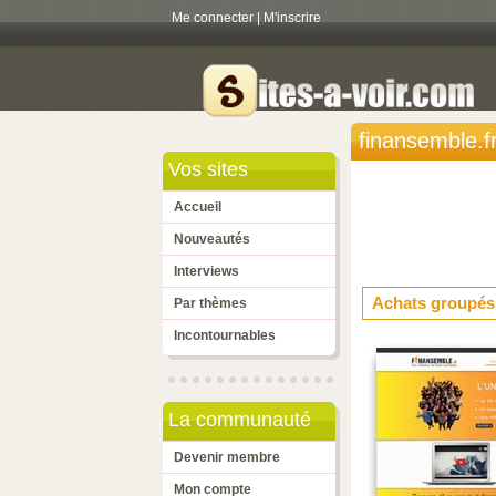
Me connecter
|
M'inscrire
finansemble.f
Vos sites
Accueil
Nouveautés
Interviews
Achats groupés 
Par thèmes
Incontournables
La communauté
Devenir membre
Mon compte