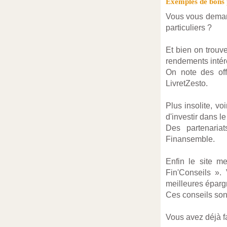
Exemples de bons p
Vous vous demand
particuliers ?
Et bien on trouv
rendements intére
On note des of
LivretZesto.
Plus insolite, voi
d'investir dans l
Des partenaria
Finansemble.
Enfin le site m
Fin'Conseils ».
meilleures épargn
Ces conseils sont
Vous avez déjà fa