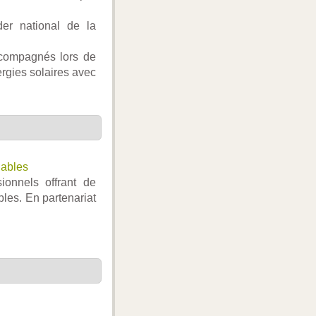
er national de la
accompagnés lors de
nergies solaires avec
lables
sionnels offrant de
les. En partenariat