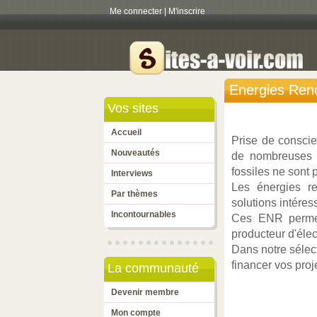
Me connecter
|
M'inscrire
Energies Ren
Vos sites
Accueil
Prise de conscie
Nouveautés
de nombreuses a
fossiles ne sont 
Interviews
Les énergies re
Par thèmes
solutions intére
Incontournables
Ces ENR permett
producteur d'élect
Dans notre sélect
financer vos proj
La communauté
Devenir membre
Mon compte