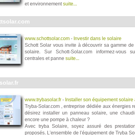
et environnement
suite...
tsolar.com
www.schottsolar.com
-
Investir dans le solaire
Schott Solar vous invite à découvrir sa gamme de
solaire. Sur Schott-Solar.com informez-vous s
centrales et panne
suite...
olar.fr
www.trybasolar.fr
-
Installer son équipement solaire
Tryba-Solar.com , entreprise dédiée aux énergies 
désirez installer un panneau solaire, une chaud
encore une pompe à chaleur ?
Avec tryba Solaire, soyez assuré des prestatio
proposés. L'ensemble de l'équipement de Tryba Solar