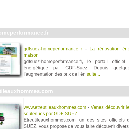
omeperformance.fr
gdfsuez-homeperformance.fr
-
La rénovation éne
maison
gdfsuez-homeperformance.fr, le portail officie
énergétique par GDF-Suez. Depuis quelq
l'augmentation des prix de l'én
suite...
tileauxhommes.com
www.etreutileauxhommes.com
-
Venez découvrir le
soutenues par GDF SUEZ.
Etreutileauxhommes.com, un des sites officiels
SUEZ, vous propose de vous faire découvrir divers