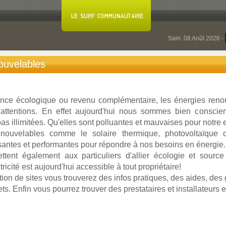
Sam. 08 Août 2026 -
ouvelables
nce écologique ou revenu complémentaire, les énergies renouv
ttentions. En effet aujourd'hui nous sommes bien conscien
pas illimitées. Qu'elles sont polluantes et mauvaises pour notre
nouvelables comme le solaire thermique, photovoltaïque o
ssantes et performantes pour répondre à nos besoins en énergie.
ent également aux particuliers d'allier écologie et sourc
ricité est aujourd'hui accessible à tout propriétaire!
ion de sites vous trouverez des infos pratiques, des aides, des 
ets. Enfin vous pourrez trouver des prestataires et installateurs