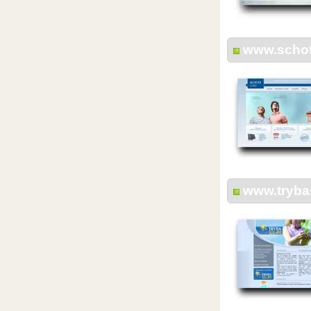
www.schot
www.trybas