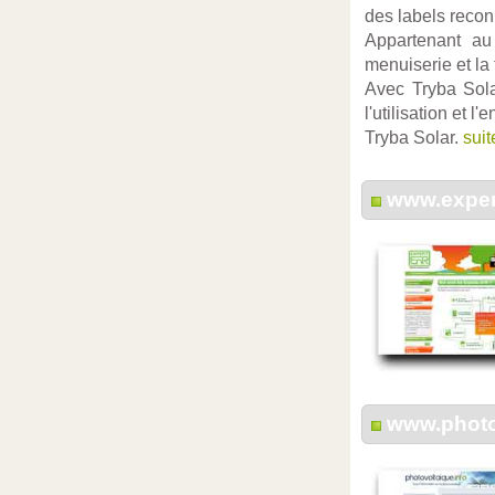
des labels recon
Appartenant au
menuiserie et la
Avec Tryba Sola
l'utilisation et 
Tryba Solar.
suite
www.expert
www.photo