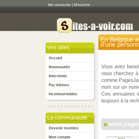
Me connecter
|
M'inscrire
En Belgique e
d'une person
Vos sites
Accueil
Vous avez besoi
Nouveautés
vous cherchez à 
Interviews
comme PagesJaun
Par thèmes
nom sur un numé
Ces annuaires so
Incontournables
toujours à la rec
La communauté
www.pages
Devenir membre
Mon compte