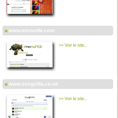
www.mixturtle.com
>> Voir le site...
www.songzilla.co.uk
>> Voir le site...