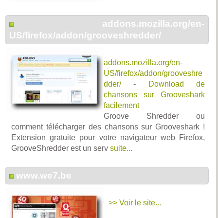
addons.mozilla.org/en-
US/firefox/addon/grooveshredder/
addons.mozilla.org/en-
US/firefox/addon/grooveshre
dder/
-
Download de
chansons sur Grooveshark
facilement
Groove Shredder ou
comment télécharger des chansons sur Grooveshark !
Extension gratuite pour votre navigateur web Firefox,
GrooveShredder est un serv
suite...
www.we7.be
>> Voir le site...