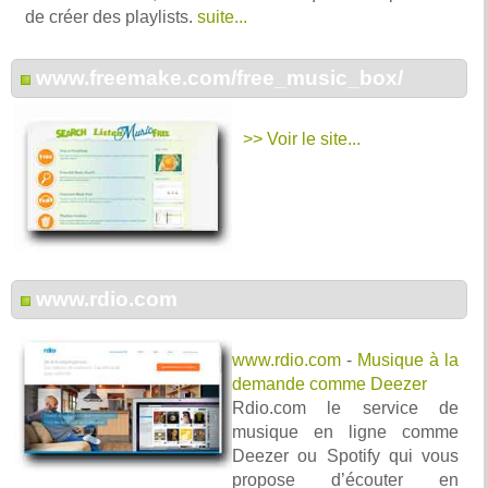
de créer des playlists.
suite...
www.freemake.com/free_music_box/
>> Voir le site...
www.rdio.com
www.rdio.com
-
Musique à la
demande comme Deezer
Rdio.com le service de
musique en ligne comme
Deezer ou Spotify qui vous
propose d’écouter en