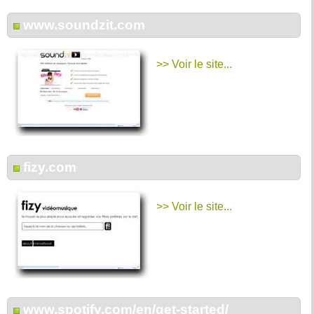
www.soundzit.com
>> Voir le site...
fizy.com
>> Voir le site...
www.spotify.com/en/get-started/