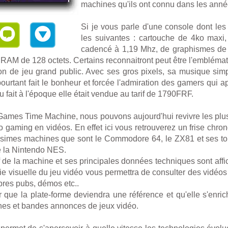
machines qu'ils ont connu dans les anné
Si je vous parle d'une console dont les 
les suivantes : cartouche de 4ko maxi
cadencé à 1,19 Mhz, de graphismes de 
RAM de 128 octets. Certains reconnaitront peut être l'embléma
ion de jeu grand public. Avec ses gros pixels, sa musique simpl
ourtant fait le bonheur et forcée l'admiration des gamers qui a
u fait à l'époque elle était vendue au tarif de 1790FRF.
ames Time Machine, nous pouvons aujourd'hui revivre les plu
 gaming en vidéos. En effet ici vous retrouverez un frise chron
tissimes machines que sont le Commodore 64, le ZX81 et ses t
 la Nintendo NES.
f de la machine et ses principales données techniques sont affi
e visuelle du jeu vidéo vous permettra de consulter des vidéos 
pres pubs, démos etc..
ier que la plate-forme deviendra une référence et qu'elle s'enric
es et bandes annonces de jeux vidéo.