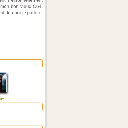
uent. Personnellement
r mon bon vieux C64.
 de quoi je parle et
com