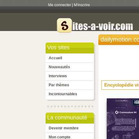
Me connecter
|
M'inscrire
dailymotion.
Vos sites
Accueil
Nouveautés
Interviews
Encyclopédie vi
Par thèmes
Incontournables
La communauté
Devenir membre
Mon compte