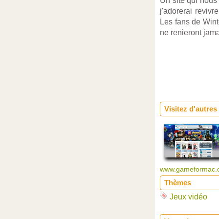
Un site qui nous
j'adorerai reviv
Les fans de Wint
ne renieront jama
Visitez d'autres
www.gameformac
Thèmes
Jeux vidéo