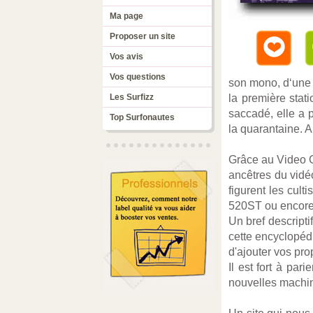
Ma page
Proposer un site
Vos avis
Vos questions
son mono, d‘une 
Les Surfizz
la première stat
saccadé, elle a p
Top Surfonautes
la quarantaine. A
Grâce au Video G
ancêtres du vidéo
figurent les cul
520ST ou encore
Un bref descripti
cette encyclopédi
d'ajouter vos pro
Il est fort à par
nouvelles machin