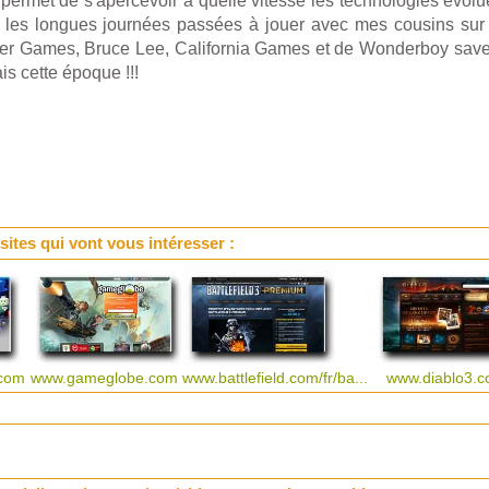
 permet de s'apercevoir à quelle vitesse les technologies évol
re les longues journées passées à jouer avec mes cousins su
er Games, Bruce Lee, California Games et de Wonderboy savent
is cette époque !!!
 sites qui vont vous intéresser :
.com
www.gameglobe.com
www.battlefield.com/fr/ba...
www.diablo3.