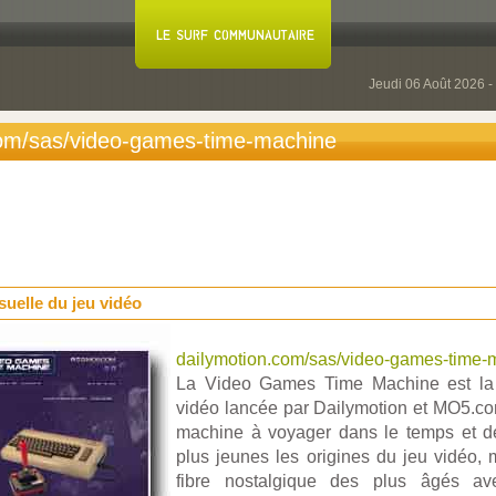
Jeudi 06 Août 2026 -
com/sas/video-games-time-machine
suelle du jeu vidéo
dailymotion.com/sas/video-games-time-
La Video Games Time Machine est la 
vidéo lancée par Dailymotion et MO5.com 
machine à voyager dans le temps et de
plus jeunes les origines du jeu vidéo, m
fibre nostalgique des plus âgés av