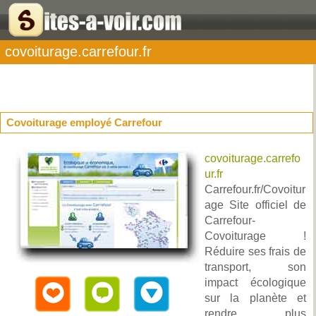
covoiturage.carrefour.fr
Covoiturage employé Carrefour
covoiturage.carrefo
ur.fr
Carrefour.fr/Covoitur
age Site officiel de
Carrefour-
Covoiturage !
Réduire ses frais de
transport, son
impact écologique
sur la planète et
rendre plus