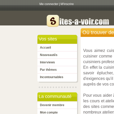
Me connecter
|
M'inscrire
Où trouver des
Vos sites
Accueil
Vous aimez cuis
Nouveautés
cuisiner comme 
cuisiniers profes
Interviews
En effet la cuis
Par thèmes
savoir éplucher
Incontournables
d'exigences qu'il
auprès de vos co
Pour vous aider 
La communauté
les cours et atel
Devenir membre
des sites comme 
nombreux atelier
Mon compte