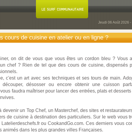
Jeudi 06 Août 2026 -
 cours de cuisine en atelier ou en ligne ?
iner, on dit de vous que vous êtes un cordon bleu ? Vous 
un chef ? Rien de tel que des cours de cuisine, dispensés 
sionnels.
ine, c'est un art avec ses techniques et ses tours de main. Ado
, découper, désosser ou encore obtenir une cuisson parfa
 vous faudra maîtriser pour lancer des entrées, plats et desserts 
nvives.
à devenir un Top Chef, un Masterchef, des sites et restaurateur
iers de cuisine à destination des particuliers. Sur le web vous
Latelierdeschefs.fr ou CookandGo.com. Ces derniers vous conv
s animés dans les plus grandes villes Françaises.