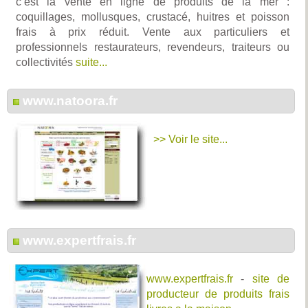
c’est la vente en ligne de produits de la mer :
coquillages, mollusques, crustacé, huitres et poisson
frais à prix réduit. Vente aux particuliers et
professionnels restaurateurs, revendeurs, traiteurs ou
collectivités
suite...
www.natoora.fr
>> Voir le site...
www.expertfrais.fr
www.expertfrais.fr
-
site de
producteur de produits frais