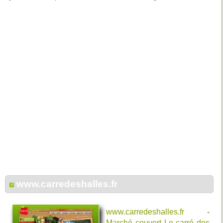
www.carredeshalles.fr
www.carredeshalles.fr
-
Marché couvert Le carré des