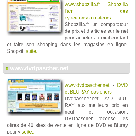
www.shopzilla.fr
-
Shopzilla
l'ami des
cyberconsommateurs
Shopzilla.fr un comparateur
de prix et d’articles sur le net
pour acheter au meilleur tarif
et faire son shopping dans les magasins en ligne.
Shopzill
suite...
www.dvdpascher.net
www.dvdpascher.net
-
DVD
et BLURAY pas chers
Dvdpascher.net DVD BLU-
RAY aux meilleurs prix en
neuf et occasion.
DVDpascher recense les
offres de 40 sites de vente en ligne de DVD et Bluray
pour v
suite...