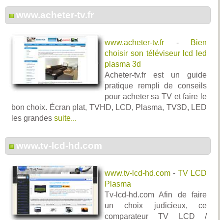
www.acheter-tv.fr
www.acheter-tv.fr
-
Bien
choisir son téléviseur lcd led
plasma 3d
Acheter-tv.fr est un guide
pratique rempli de conseils
pour acheter sa TV et faire le
bon choix. Écran plat, TVHD, LCD, Plasma, TV3D, LED
les grandes
suite...
www.tv-lcd-hd.com
www.tv-lcd-hd.com
-
TV LCD
Plasma
Tv-lcd-hd.com Afin de faire
un choix judicieux, ce
comparateur TV LCD /