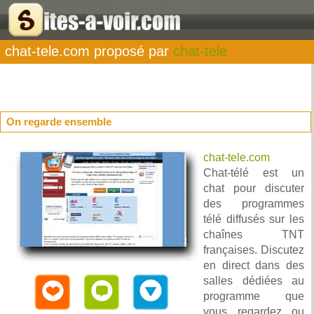
chat-tele.com proposé par
chat-tele
On regarde ensemble
chat-tele.com
Chat-télé est un
chat pour discuter
des programmes
télé diffusés sur les
chaînes TNT
françaises. Discutez
en direct dans des
salles dédiées au
programme que
vous regardez ou