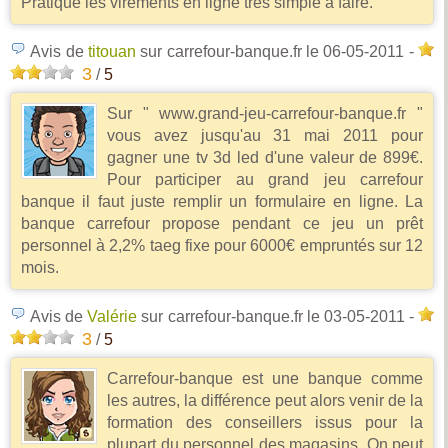
Pratique les virements en ligne très simple à faire.
Avis de
titouan
sur carrefour-banque.fr
le 06-05-2011
-
3
/
5
Sur " www.grand-jeu-carrefour-banque.fr "
vous avez jusqu'au 31 mai 2011 pour
gagner une tv 3d led d'une valeur de 899€.
Pour participer au grand jeu carrefour
banque il faut juste remplir un formulaire en ligne. La
banque carrefour propose pendant ce jeu un prêt
personnel à 2,2% taeg fixe pour 6000€ empruntés sur 12
mois.
Avis de
Valérie
sur carrefour-banque.fr
le 03-05-2011
-
3
/
5
Carrefour-banque est une banque comme
les autres, la différence peut alors venir de la
formation des conseillers issus pour la
plupart du personnel des magasins. On peut